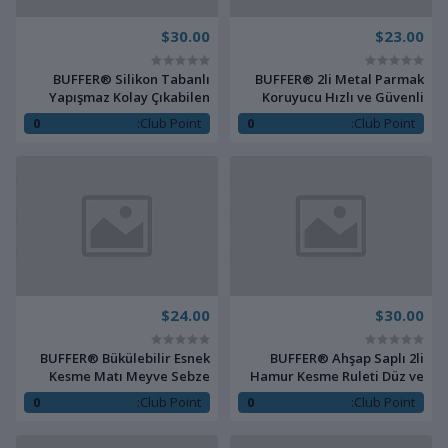
$30.00
$23.00
BUFFER® Silikon Tabanlı
BUFFER® 2li Metal Parmak
Yapışmaz Kolay Çıkabilen
Koruyucu Hızlı ve Güvenli
12Li Buz Kalıbı
Kesme Paslanmaz Çelik
0
Club Point:
0
Club Point:
Koruyucu Aparat
$24.00
$30.00
BUFFER® Bükülebilir Esnek
BUFFER® Ahşap Saplı 2li
Kesme Matı Meyve Sebze
Hamur Kesme Ruleti Düz ve
Doğrama Kesme Tahtası
Dalgalı Pizza Börek Kesici
0
Club Point:
0
Club Point:
20x30 cm
Aparatı