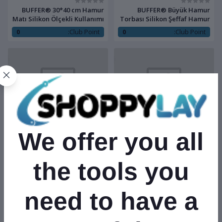
BUFFER® 30*40 cm Hamur
BUFFER® Büyük Hamur
Matı Silikon Ölçekli Kullanımı
Torbası Silikon Şeffaf Hamur
Kolay Hamur Açma Matı
Yoğurma Torbası Ekmek
0
Club Point:
0
Club Point:
Makarna Mantı Hamuru
Kolay
$45.00
$70.00
We offer you all
BUFFER® Orta Hamur
BUFFER® 40*50 cm Silikon
Torbası Silikon Şeffaf Hamur
Ölçekli Kullanımı Kolay
the tools you
Yoğurma Torbası Ekmek
Hamur Açma Matı Ekmek
0
Club Point:
0
Club Point:
Makarna Mantı Hamuru
Mantı Makarna Hamuru
Kolay Yo
Yoğurma
need to have a