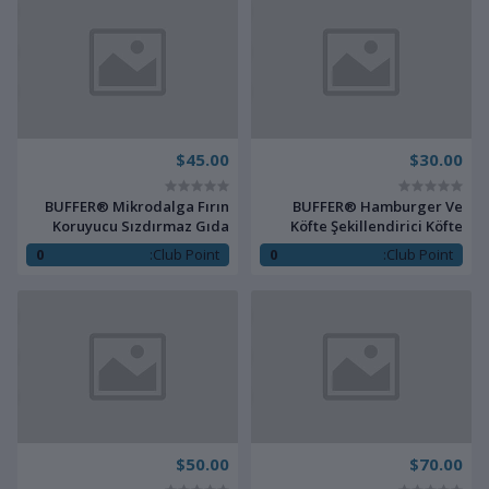
$45.00
$30.00
BUFFER® Mikrodalga Fırın
BUFFER® Hamburger Ve
Koruyucu Sızdırmaz Gıda
Köfte Şekillendirici Köfte
Koruyucu Dayanıklı Yiyecek
Kalıbı Pratik Burger Pres
0
Club Point:
0
Club Point:
Isıtma Kapağı
Aparatı
$50.00
$70.00