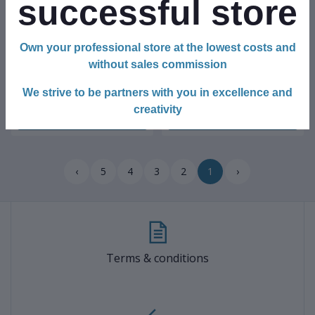
successful store
Own your professional store at the lowest costs and
$35.00
$16.00
without sales commission
BUFFER® Dekoratif Çok
BUFFER® Mutfak Banyo
We strive to be partners with you in excellence and
Amaçlı Raf Buzdolabı Masa
Dolap Kapağına Takılan Meta
creativity
Altı Portatif Mutfak Rafı
Havlu Askılığı Aparatı
0
Club Point:
0
Club Point:
›
5
4
3
2
1
‹
Terms & conditions