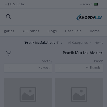
U.S. Dollar $
Arabic
ategories
All Brands
Blogs
Flash Sale
Home
"Pratik Mutfak Aletleri"
All Categories
Home
Pratik Mutfak Aletleri
Sort by
Brands
Newest
All Brands