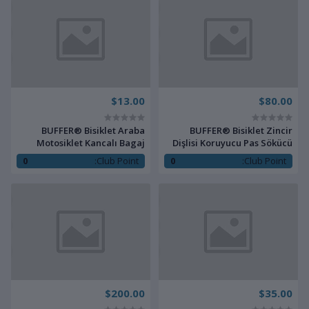
$13.00
$80.00
BUFFER® Bisiklet Araba
BUFFER® Bisiklet Zincir
Motosiklet Kancalı Bagaj
Dişlisi Koruyucu Pas Sökücü
Gergi Lastiği Sabitleme
Temizleme Fırçası Aparatı
0
Club Point:
0
Club Point:
Bakım Seti 4 Parça
$200.00
$35.00