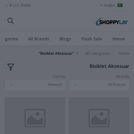
U.S. Dollar $
Arabic
ategories
All Brands
Blogs
Flash Sale
Home
"Bisiklet Aksesuar"
All Categories
Home
Bisiklet Aksesuar
Sort by
Brands
Newest
All Brands