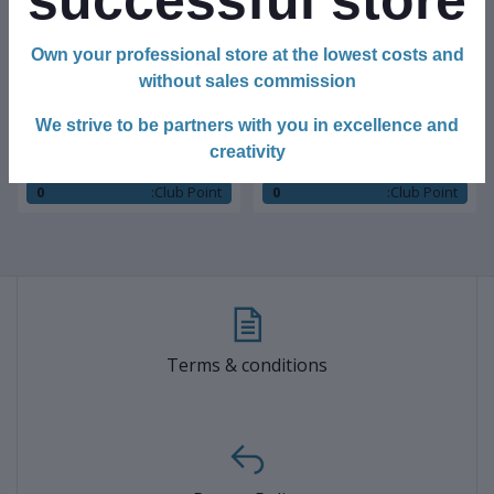
Own your professional store at the lowest costs and
without sales commission
$35.00
$65.00
We strive to be partners with you in excellence and
BUFFER® 6 Parça Araba
BUFFER® Bisiklete Takılan Su
creativity
Motosiklet Otomobil Bisiklet
ve Yağmur Gerirmez Telefon
Lastik Tamir Kiti Araç Bakım
Kılıfı Universal
0
Club Point:
0
Club Point:
Seti
Terms & conditions