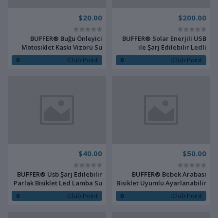
$20.00
$200.00
BUFFER® Buğu Önleyici
BUFFER® Solar Enerjili USB
Motosiklet Kaskı Vizörü Su
ile Şarj Edilebilir Ledli
Geçirmez Dayanıklı Çizik
Bisiklet Feneri Kornalı ve Su
0
Club Point:
0
Club Point:
Koruma Lens Filmi
Geçirmez Far
$40.00
$50.00
BUFFER® Usb Şarj Edilebilir
BUFFER® Bebek Arabası
Parlak Bisiklet Led Lamba Su
Bisiklet Uyumlu Ayarlanabilir
Geçirmez Güvenlik Uyarı
Şişe Biberon ve Suluk Tutucu
0
Club Point:
0
Club Point:
Arka Lamba Işığı