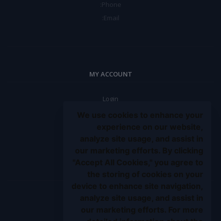
Phone:
Email:
MY ACCOUNT
Login
Order History
We use cookies to enhance your
My Wishlist
experience on our website,
analyze site usage, and assist in
Track Order
our marketing efforts. By clicking
Be an affiliate partner
"Accept All Cookies," you agree to
BE A SELLER
the storing of cookies on your
device to enhance site navigation,
analyze site usage, and assist in
Apply Now
our marketing efforts. For more