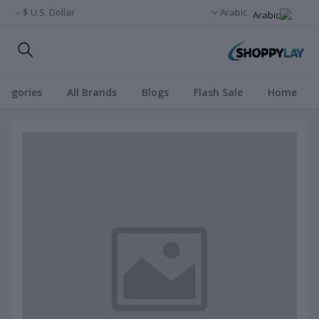
U.S. Dollar $
Arabic
ategories
All Brands
Blogs
Flash Sale
Home