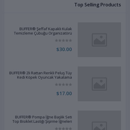
Top Selling Products
BUFFER® Şeffaf Kapaklı Kulak
Temizleme Çubuğu Organizatörü
Saklama Kutusu
$30.00
BUFFER® 2li Rattan Renkli Peluş Tüy
Kedi Köpek Oyuncak Yakalama
Çiğneme Çıngıraklı Top Oyuncağı
$17.00
BUFFER® Pompa İğne Başlık Seti
Top Bisiklet Lastiği Şişirme İğneleri