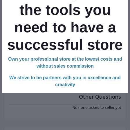
the tools you
00
$110.00
$18.00
need to have a
ch
Katlanabilir Süzgeçli
BUFFER® Silikon Kapı &
Ev
Kesme Tahtası ve Badya
Pencere Vurma Önleyici
M
eti
Stoper Kapı Tamponu 4
successful store
:
0
Club Point:
0
Club Point:
Adet
Own your professional store at the lowest costs and
Product Queries (0)
without sales commission
We strive to be partners with you in excellence and
Login
or
Register
to submit your questions to seller
creativity
Other Questions
No none asked to seller yet