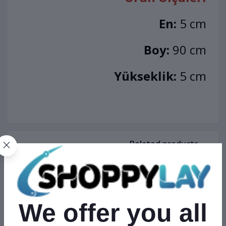
En:
5 cm
Boy:
90 cm
Yükseklik:
5 cm
Related products
We offer you all