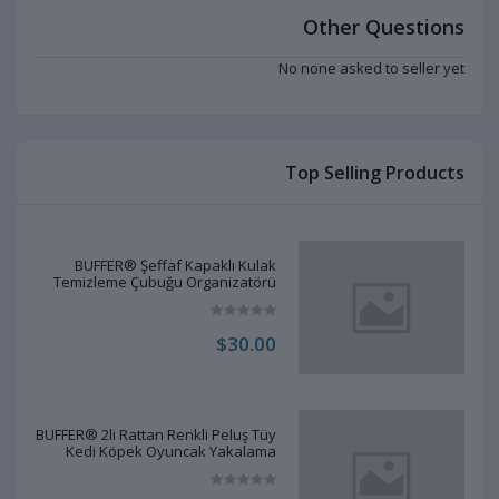
Other Questions
No none asked to seller yet
Top Selling Products
BUFFER® Şeffaf Kapaklı Kulak
Temizleme Çubuğu Organizatörü
Saklama Kutusu
$30.00
BUFFER® 2li Rattan Renkli Peluş Tüy
Kedi Köpek Oyuncak Yakalama
Çiğneme Çıngıraklı Top Oyuncağı