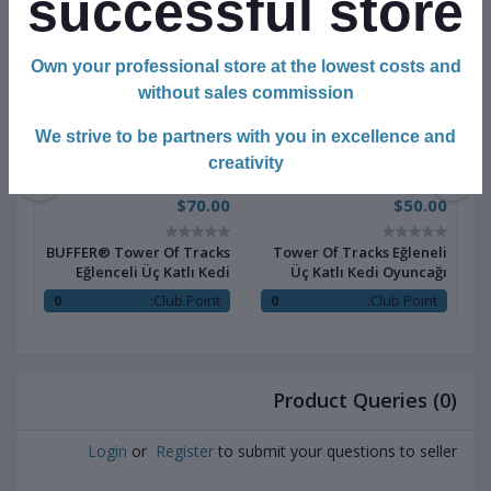
successful store
Own your professional store at the lowest costs and
without sales commission
We strive to be partners with you in excellence and
creativity
00
$70.00
$50.00
pu
BUFFER® Tower Of Tracks
Tower Of Tracks Eğleneli
az
Eğlenceli Üç Katlı Kedi
Üç Katlı Kedi Oyuncağı
E
re
Oyuncağı Seti Kedi Oyunu
Seti oyuncağı
:
0
Club Point:
0
Club Point:
ğı
Product Queries (0)
Login
or
Register
to submit your questions to seller