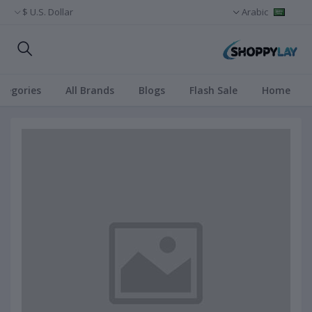
U.S. Dollar $
Arabic
ategories
All Brands
Blogs
Flash Sale
Home