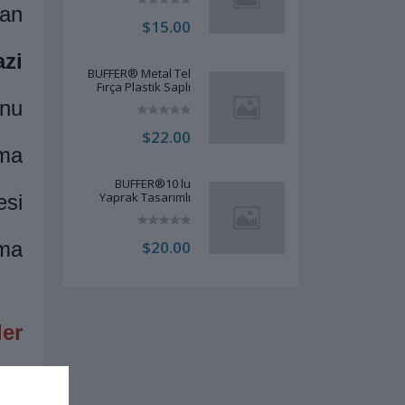
Oyun Topu 4,2 cm
ran
$15.00
azi
BUFFER® Metal Tel
Fırça Plastik Saplı
Pas Kir Sökme
onu
Temizleme Fırçası
$22.00
ma
BUFFER®10 lu
Yaprak Tasarımlı
esi
Kablo Bitki Sarmaşık
Düzenleyici
Yapışkanlı Klipsler
ama
$20.00
ler
 kg