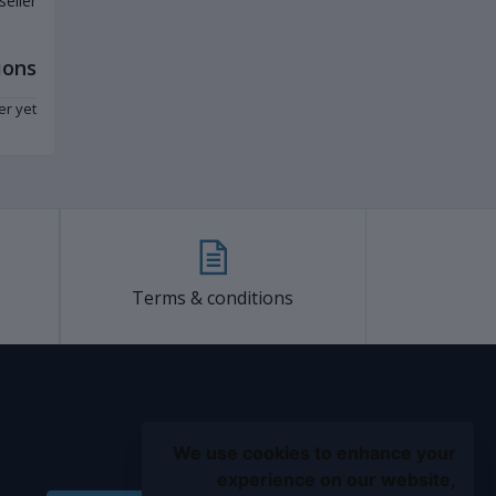
seller
ions
er yet
Terms & conditions
We use cookies to enhance your
experience on our website,