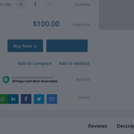
available)
286
(
Quantity:
$100.00
Total Price:
Buy Now
Add to cart
Add to compare
Add to wishlist
Refund:
Share:
Reviews
Descrip