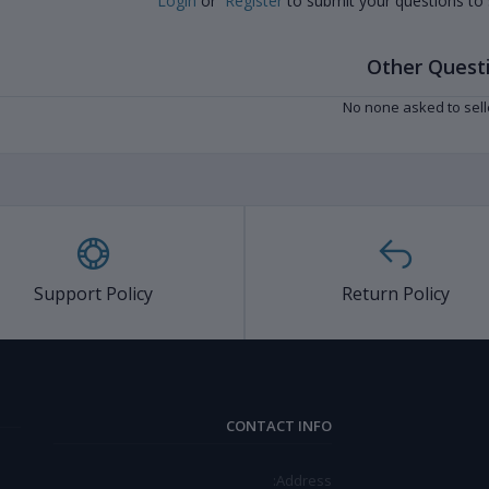
Login
or
Register
to submit your questions to 
Other Quest
No none asked to sell
Support Policy
Return Policy
CONTACT INFO
Address: