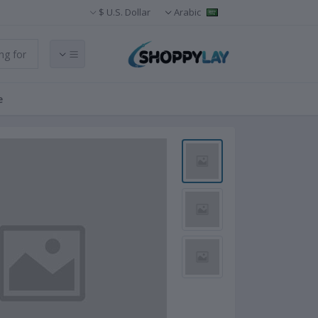
U.S. Dollar $
Arabic
e