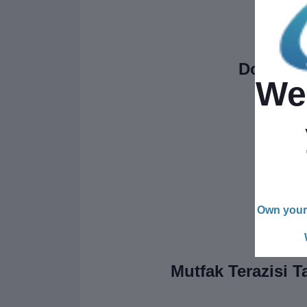
Doğruluk
We 
Own your 
Mutfak Terazisi T