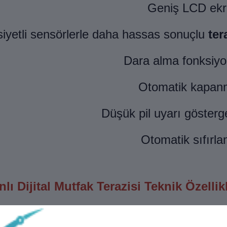
Geniş LCD ek
iyetli sensörlerle daha hassas sonuçlu
ter
Dara alma fonksiy
Otomatik kapan
Düşük pil uyarı gösterg
Otomatik sıfırl
lı Dijital Mutfak Terazisi Teknik Özellik
Maksimum ağırlık:
10