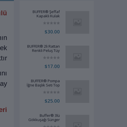
ülü
BUFFER® Şeffaf
Kapaklı Kulak
Temizleme Çubuğu
Organizatörü
Saklama Kutusu
$30.00
mın
BUFFER® 2li Rattan
mek
Renkli Peluş Tüy
Kedi Köpek Oyuncak
tır
Yakalama Çiğneme
Çıngıraklı Top
$17.00
Oyuncağı
ını
BUFFER® Pompa
lay
İğne Başlık Seti Top
Bisiklet Lastiği
Şişirme İğneleri
$25.00
ri:
Buffer® 3lü
Gökkuşağı Sünger
Kedi Köpek Çiğneme