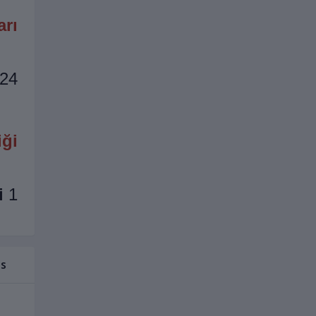
rı:
24 X 168 X 15cm
iği
i
1 Adet
s