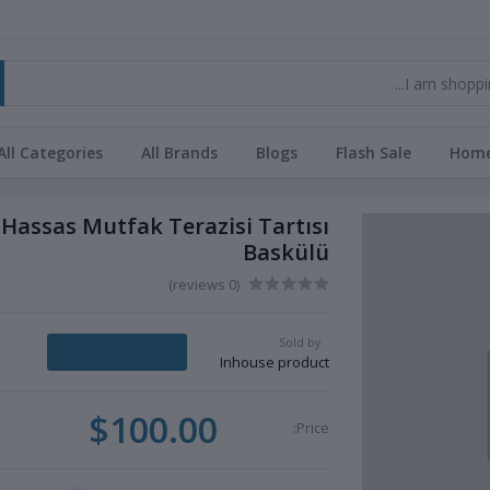
All Categories
All Brands
Blogs
Flash Sale
Hom
 Hassas Mutfak Terazisi Tartısı
Baskülü
(0 reviews)
Sold by:
Message Seller
Inhouse product
$100.00
Price: