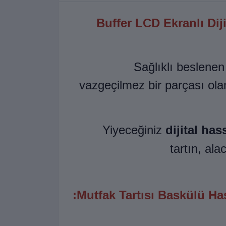
Buffer LCD Ekranlı Dij
Sağlıklı beslenen
vazgeçilmez bir parçası ola
Yiyeceğiniz
dijital has
tartın, ala
Mutfak Tartısı Baskülü Has