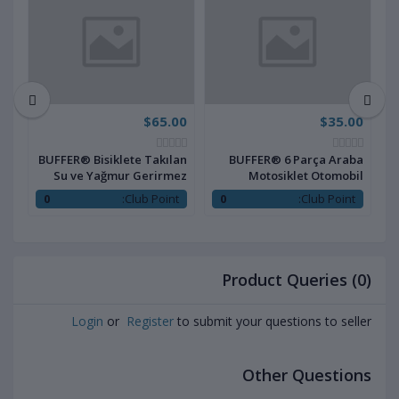
00
$65.00
$35.00
ne
BUFFER® Bisiklete Takılan
BUFFER® 6 Parça Araba
let
Su ve Yağmur Gerirmez
Motosiklet Otomobil
M
eri
Telefon Kılıfı Universal
Bisiklet Lastik Tamir Kiti
:
0
Club Point:
0
Club Point:
Araç Bakım Seti
Product Queries (0)
Login
or
Register
to submit your questions to seller
Other Questions