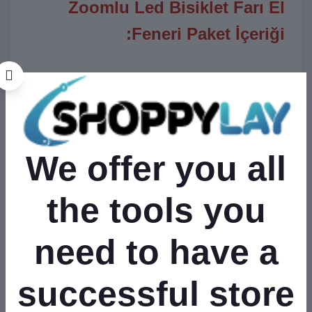
Zoomlu Led Bisiklet Farı El
Feneri Paket İçeriği:
Pilli Bisiklet Ön Far
1 Adet
Bisiklet Feneri
Bisiklet Feneri Montaj
1 Adet
We offer you all
Aparatı
the tools you
need to have a
successful store