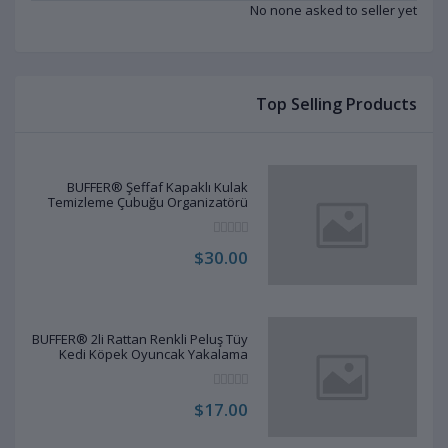
No none asked to seller yet
Top Selling Products
BUFFER® Şeffaf Kapaklı Kulak
Temizleme Çubuğu Organizatörü
Saklama Kutusu
$30.00
BUFFER® 2li Rattan Renkli Peluş Tüy
Kedi Köpek Oyuncak Yakalama
Çiğneme Çıngıraklı Top Oyuncağı
$17.00