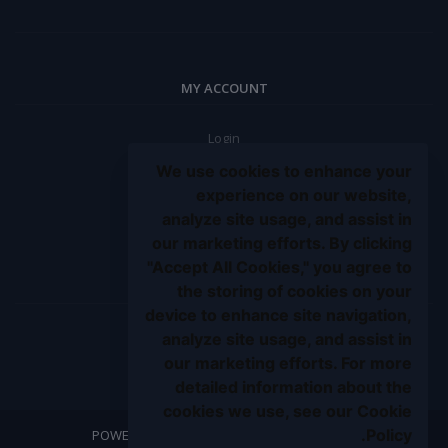
MY ACCOUNT
Login
Order History
We use cookies to enhance your
My Wishlist
experience on our website,
analyze site usage, and assist in
Track Order
our marketing efforts. By clicking
Be an affiliate partner
"Accept All Cookies," you agree to
BE A SELLER
the storing of cookies on your
device to enhance site navigation,
analyze site usage, and assist in
Apply Now
our marketing efforts. For more
detailed information about the
cookies we use, see our Cookie
Policy.
Expert Systems Group
© 2023 POWERED BY