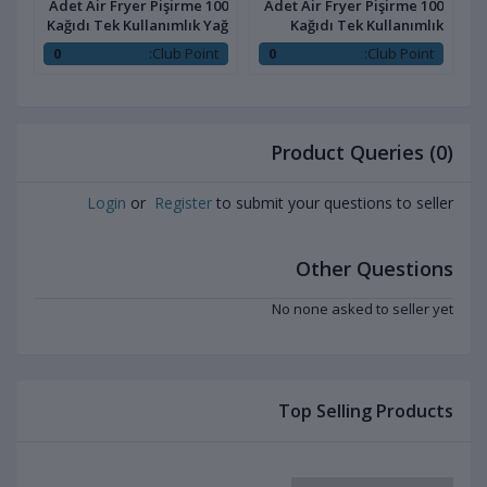
100 Adet Air Fryer Pişirme
100 Adet Air Fryer Pişirme
ağ
Kağıdı Tek Kullanımlık Yağ
Kağıdı Tek Kullanımlık
az
Su Geçirmez Yapışmaz
Hava Fritöz Yapışmaz
:
0
Club Point:
0
Club Point:
el
Deliksiz Düz Kare Model
Yağlı Kağıt Delikli Model
Product Queries (0)
Login
or
Register
to submit your questions to seller
Other Questions
No none asked to seller yet
Top Selling Products