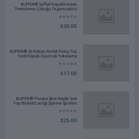
BUFFER® Şeffaf Kapaklı Kulak
Temizleme Çubuğu Organizatörü
Saklama Kutusu
$30.00
BUFFER® 2li Rattan Renkli Peluş Tüy
Kedi Köpek Oyuncak Yakalama
Çiğneme Çıngıraklı Top Oyuncağı
$17.00
BUFFER® Pompa İğne Başlık Seti
Top Bisiklet Lastiği Şişirme İğneleri
$25.00