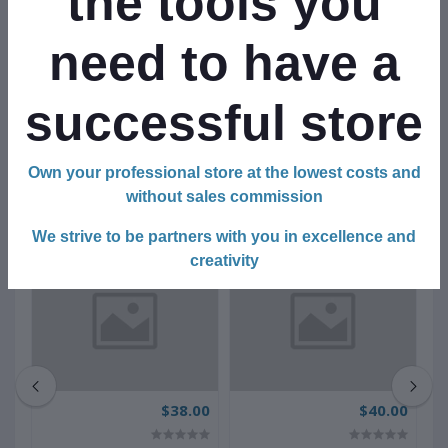
the tools you
Ürün Boyutu:
En: 20 cm
need to have a
Boy: 20 cm
Yükseklik : 4,5 cm
successful store
Own your professional store at the lowest costs and
without sales commission
Related products
We strive to be partners with you in excellence and
creativity
00
$38.00
$40.00