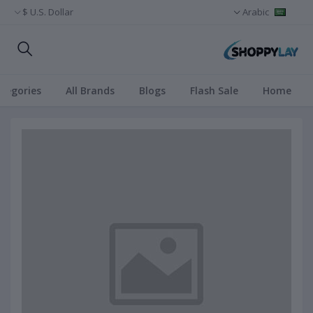
U.S. Dollar $
Arabic
ategories
All Brands
Blogs
Flash Sale
Home